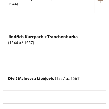
1544)
Půta z Rýzmberka (1380–1399)
Břeněk z Rýzmberka (1399–1407)
Jan z Rýzmberka (1407–1450)
Jindřich Kurcpach z Tranchenburka
Vilém mladší z Rýzmberka (1450–1479)
(1544 až 1557)
Půta Švihovský z Rýzmberka (1480–1504)
Vilém a Břetislav Švihovští z Rýzmberka
(1505–1544)
Diviš Malovec z Libějovic
(1557 až 1561)