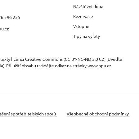
Návštěvní doba
Rezervace
76 596 235
Vstupné
u.cz
Tipy na výlety
 texty
licenci Creative Commons
(CC BY-NC-ND 3.0 CZ) (Uveďte
la). Při užití obsahu uvádějte odkaz na stránky www.npu.cz
ešení spotřebitelských sporů
Všeobecné obchodní podmínky