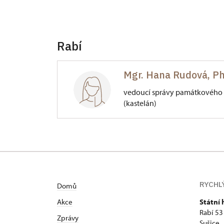
Rabí
Mgr. Hana Rudová, Ph
vedoucí správy památkového 
(kastelán)
Hrad Rabí
53/, Rabí 53
RYCHL
Domů
Akce
Státní 
Rabí 53
Zprávy
Sušice