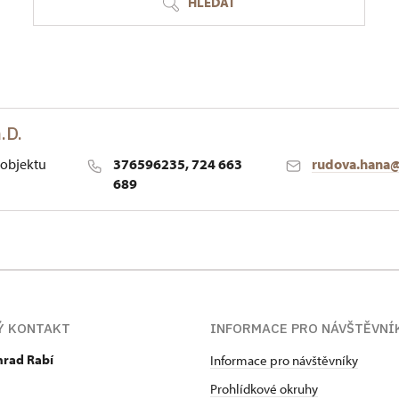
HLEDAT
.D.
objektu
376596235, 724 663
rudova.hana
689
Ý KONTAKT
INFORMACE PRO NÁVŠTĚVNÍ
hrad Rabí
Informace pro návštěvníky
Prohlídkové okruhy