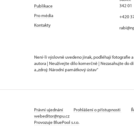
342 01
Publikace
Pro média
+420 3
Kontakty
rabi@np
Není-li výslovně uvedeno jinak, podléhají fotografie a
autora | Neužívejte dílo komerčně | Nezasahujte do dí
a „zdroj: Národní památkový ústav“
Právní ujednání
Prohlášení o přístupnosti
Ř
webeditor@npu.cz
Provozuje BluePool s.r.o.