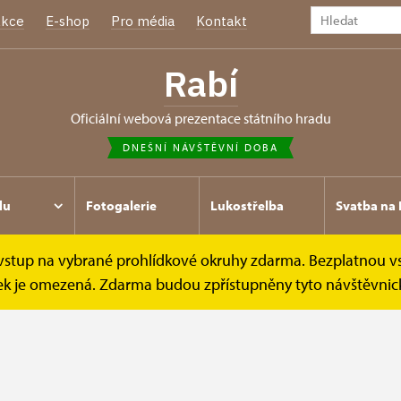
kce
E-shop
Pro média
Kontakt
Rabí
oficiální webová prezentace státního hradu
DNEŠNÍ NÁVŠTĚVNÍ DOBA
du
Fotogalerie
Lukostřelba
Svatba na 
e vstup na vybrané prohlídkové okruhy zdarma. Bezplatnou v
kt
ídek je omezená. Zdarma budou zpřístupněny tyto návštěvnick