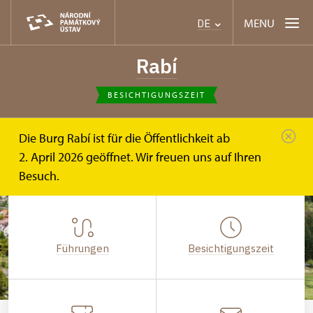
MENU
DE
Rabí
BESICHTIGUNGSZEIT
Die Burg Rabí ist für die Öffentlichkeit ab
2. April 2026 geöffnet. Wir freuen uns auf Ihren
Besuch.
Führungen
Besichtigungszeit