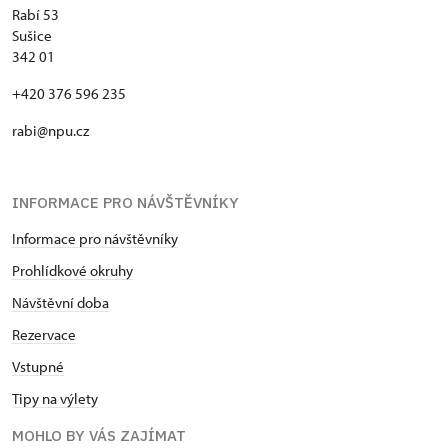
Rabí 53
Sušice
342 01
+420 376 596 235
rabi@npu.cz
INFORMACE PRO NÁVŠTĚVNÍKY
Informace pro návštěvníky
Prohlídkové okruhy
Návštěvní doba
Rezervace
Vstupné
Tipy na výlety
MOHLO BY VÁS ZAJÍMAT