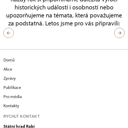
historických událostí i osobností nebo
upozorňujeme na témata, která považujeme
za podstatná. Letos jsme pro vás připravili:
Domů
Akce
Zprávy
Publikace
Pro média
Kontakty
RYCHLÝ KONTAKT
Státní hrad Rabí