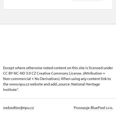
geschlossen
Except where otherwise noted content on this site is licensed under
CC BY-NC-ND 3.0 CZ
Creative Commons License
. (Attribution +
Non-commercial + No Derivatives). When using any content link to
the www.npu.cz website and add: „source: National Heritage
Institute“.
webeditor@npu.cz
Provozuje BluePool s.r.o.