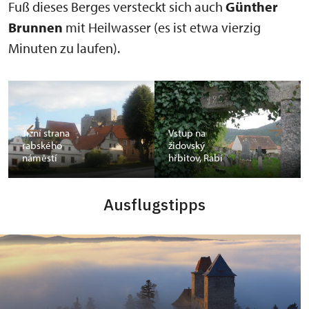
Fuß dieses Berges versteckt sich auch
Günther
Brunnen
mit Heilwasser (es ist etwa vierzig
Minuten zu laufen).
Jižní strana
Vstup na
rabského
židovský
náměstí
hřbitov, Rabí
Ausflugstipps