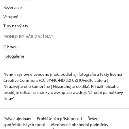
Rezervace
Vstupné
Tipy na výlety
MOHLO BY VÁS ZAJÍMAT
O hradu
Fotogalerie
Není-li výslovně uvedeno jinak, podléhají fotografie a texty
licenci
Creative Commons
(CC BY-NC-ND 3.0 CZ) (Uveďte autora |
Neužívejte dílo komerčně | Nezasahujte do díla). Při užití obsahu
uvádějte odkaz na stránky www.npu.cz a „zdroj: Národní památkový
ústav“
Právní ujednání
Prohlášení o přístupnosti
Řešení
spotřebitelských sporů
Všeobecné obchodní podmínky