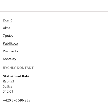
53/, Rabí 53
Domů
Akce
Zprávy
Publikace
Pro média
Kontakty
RYCHLÝ KONTAKT
Státní hrad Rabí
Rabí 53
Sušice
342 01
+420 376 596 235