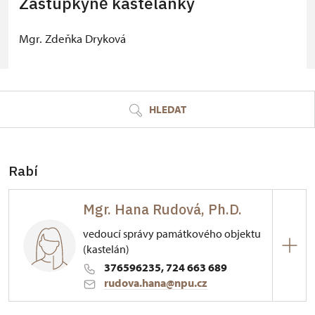
Zástupkyně kastelánky
Mgr. Zdeňka Dryková
© Seznam.cz a.s. a další
HLEDAT
Rabí
Mgr. Hana Rudová, Ph.D.
vedoucí správy památkového objektu
(kastelán)
376596235, 724 663 689
rudova.hana@npu.cz
Hrad Rabí