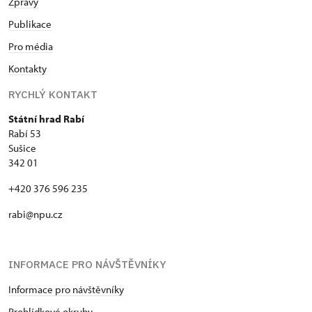
Zprávy
Publikace
Pro média
Kontakty
RYCHLÝ KONTAKT
Státní hrad Rabí
Rabí 53
Sušice
342 01
+420 376 596 235
rabi@npu.cz
INFORMACE PRO NÁVŠTĚVNÍKY
Informace pro návštěvníky
Prohlídkové okruhy