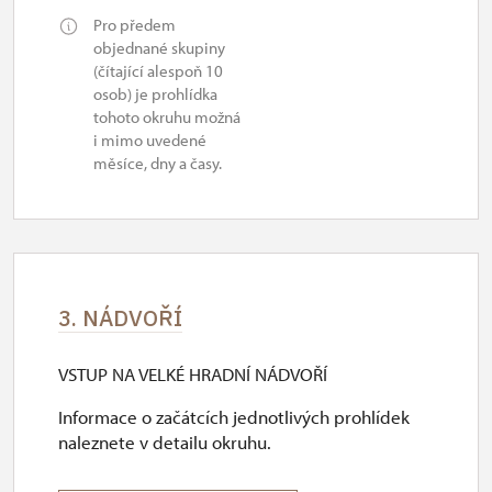
Pro předem
objednané skupiny
(čítající alespoň 10
osob) je prohlídka
tohoto okruhu možná
i mimo uvedené
měsíce, dny a časy.
3. NÁDVOŘÍ
VSTUP NA VELKÉ HRADNÍ NÁDVOŘÍ
Informace o začátcích jednotlivých prohlídek
naleznete v detailu okruhu.