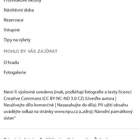
Návštěvní doba
Rezervace
Vstupné
Tipy na výlety
MOHLO BY VÁS ZAJÍMAT
O hradu
Fotogalerie
Není-li výslovně uvedeno jinak, podléhají fotografie a texty
licenci
Creative Commons
(CC BY-NC-ND 3.0 CZ) (Uveďte autora |
Neužívejte dílo komerčně | Nezasahujte do díla). Při užití obsahu
uvádějte odkaz na stránky www.npu.cz a „zdroj: Národní památkový
ústav“