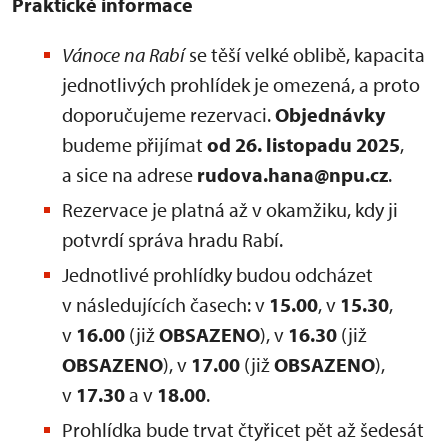
Praktické informace
Vánoce na Rabí
se těší velké oblibě, kapacita
jednotlivých prohlídek je omezená, a proto
doporučujeme rezervaci.
Objednávky
budeme přijímat
od 26. listopadu 2025
,
a sice na adrese
rudova.hana@npu.cz
.
Rezervace je platná až v okamžiku, kdy ji
potvrdí správa hradu Rabí.
Jednotlivé prohlídky budou odcházet
v následujících časech: v
15.00
, v
15.30
,
v
16.00
(již
OBSAZENO
), v
16.30
(již
OBSAZENO
), v
17.00
(již
OBSAZENO
),
v
17.30
a v
18.00
.
Prohlídka bude trvat čtyřicet pět až šedesát