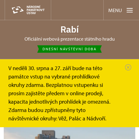
MENU
Rabí
oficiální webová prezentace státního hradu
DNEŠNÍ NÁVŠTĚVNÍ DOBA
V neděli 30. srpna a 27. září bude na této
Rabí
Akce
Vánoce na hradě Rabí
památce vstup na vybrané prohlídkové
okruhy zdarma. Bezplatnou vstupenku si
Vánoce na hradě Rabí
prosím zajistěte předem v online prodeji,
kapacita jednotlivých prohlídek je omezená.
Zdarma budou zpřístupněny tyto
návštěvnické okruhy: Věž, Palác a Nádvoří.