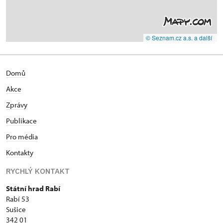
© Seznam.cz a.s. a další
Domů
Akce
Zprávy
Publikace
Pro média
Kontakty
RYCHLÝ KONTAKT
Státní hrad Rabí
Rabí 53
Sušice
342 01