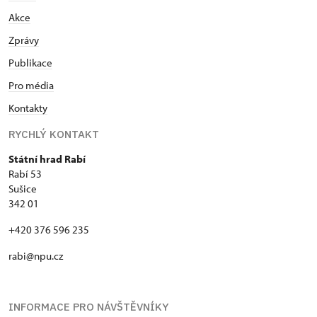
Akce
Zprávy
Publikace
Pro média
Kontakty
RYCHLÝ KONTAKT
Státní hrad Rabí
Rabí 53
Sušice
342 01
+420 376 596 235
rabi@npu.cz
INFORMACE PRO NÁVŠTĚVNÍKY