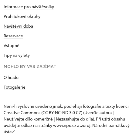
Informace pro návštěvníky
Prohlídkové okruhy
Návštěvní doba
Rezervace
Vstupné
Tipy na výlety
MOHLO BY VÁS ZAJÍMAT
O hradu
Fotogalerie
Není-li výslovně uvedeno jinak, podléhají fotografie a texty
licenci
Creative Commons
(CC BY-NC-ND 3.0 CZ) (Uveďte autora |
Neužívejte dílo komerčně | Nezasahujte do díla). Při užití obsahu
uvádějte odkaz na stránky www.npu.cz a „zdroj: Národní památkový
ústav“