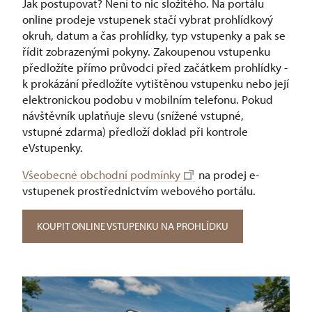
Jak postupovat? Není to nic složitého. Na portálu
online prodeje vstupenek stačí vybrat prohlídkový
okruh, datum a čas prohlídky, typ vstupenky a pak se
řídit zobrazenými pokyny. Zakoupenou vstupenku
předložíte přímo průvodci před začátkem prohlídky -
k prokázání předložíte vytištěnou vstupenku nebo její
elektronickou podobu v mobilním telefonu. Pokud
návštěvník uplatňuje slevu (snížené vstupné,
vstupné zdarma) předloží doklad při kontrole
eVstupenky.
Všeobecné obchodní podmínky
na prodej e-
vstupenek prostřednictvím webového portálu.
KOUPIT ONLINE VSTUPENKU NA PROHLÍDKU