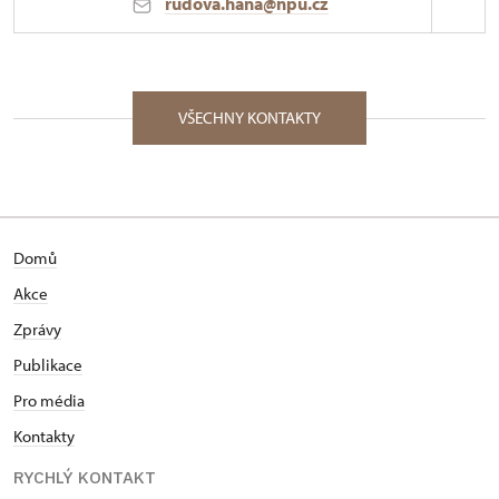
rudova.hana@npu.cz
ÚPS v Českých Budějovicích
53/, Rabí 53 34201
VŠECHNY KONTAKTY
Domů
Akce
Zprávy
Publikace
Pro média
Kontakty
RYCHLÝ KONTAKT