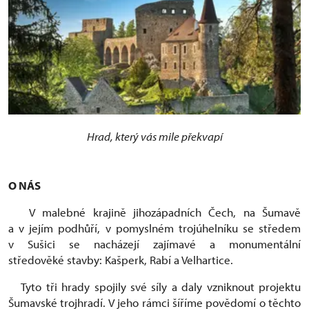
Hrad, který vás mile překvapí
O NÁS
V malebné krajině jihozápadních Čech, na Šumavě
a v jejím podhůří, v pomyslném trojúhelníku se středem
v Sušici se nacházejí zajímavé a monumentální
středověké stavby: Kašperk, Rabí a Velhartice.
Tyto tři hrady spojily své síly a daly vzniknout projektu
Šumavské trojhradí. V jeho rámci šíříme povědomí o těchto