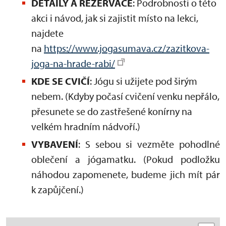
DETAILY A REZERVACE
:
Podrobnosti o této
akci i návod, jak si zajistit místo na lekci,
najdete
na
https://www.jogasumava.cz/zazitkova-
joga-na-hrade-rabi/
KDE SE CVIČÍ
: Jógu si užijete pod širým
nebem. (Kdyby počasí cvičení venku nepřálo,
přesunete se do zastřešené konírny na
velkém hradním nádvoří.)
VYBAVENÍ
: S sebou si vezměte pohodlné
oblečení a jógamatku. (Pokud podložku
náhodou zapomenete, budeme jich mít pár
k zapůjčení.)