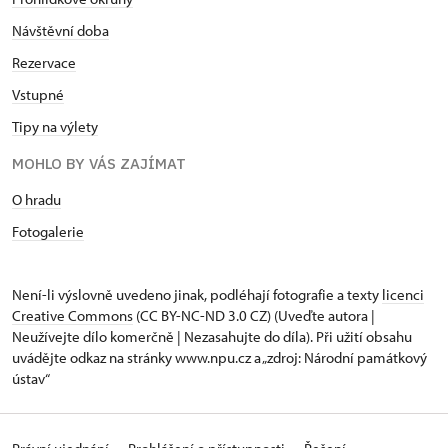
Návštěvní doba
Rezervace
Vstupné
Tipy na výlety
MOHLO BY VÁS ZAJÍMAT
O hradu
Fotogalerie
Není-li výslovně uvedeno jinak, podléhají fotografie a texty
licenci
Creative Commons
(CC BY-NC-ND 3.0 CZ) (Uveďte autora |
Neužívejte dílo komerčně | Nezasahujte do díla). Při užití obsahu
uvádějte odkaz na stránky www.npu.cz a „zdroj: Národní památkový
ústav“