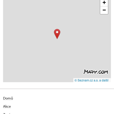
+
−
© Seznam.cz a.s. a další
Domů
Akce