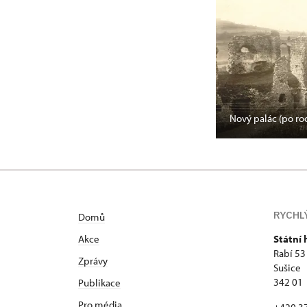
Nový palác (po ro
RYCHL
Domů
Akce
Státní 
Rabí 53
Zprávy
Sušice
342 01
Publikace
Pro média