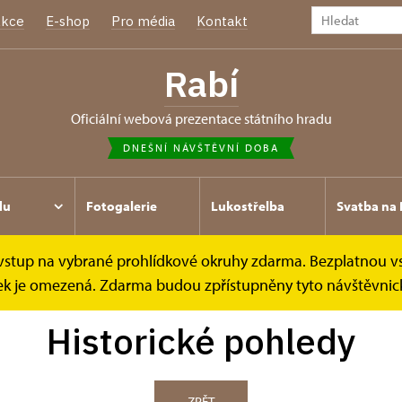
kce
E-shop
Pro média
Kontakt
Rabí
oficiální webová prezentace státního hradu
DNEŠNÍ NÁVŠTĚVNÍ DOBA
du
Fotogalerie
Lukostřelba
Svatba na 
e vstup na vybrané prohlídkové okruhy zdarma. Bezplatnou v
ídek je omezená. Zdarma budou zpřístupněny tyto návštěvnick
Historické pohledy
ZPĚT