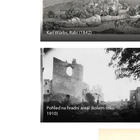
Karl Würbs, Rabí (1842)
Pohled na hradní areál (kolem roku
1910)