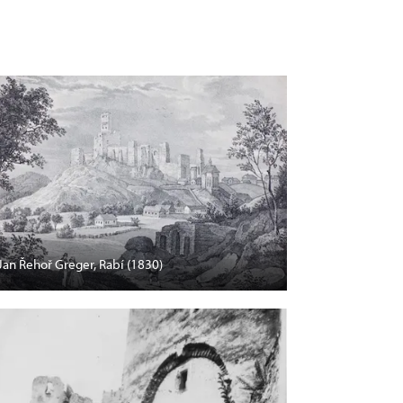
Jan Řehoř Greger, Rabí (1830)